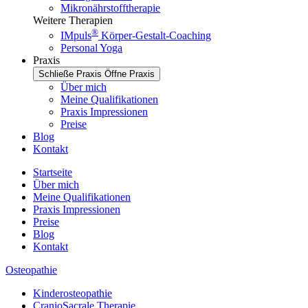
Mikronährstofftherapie
Weitere Therapien
®
IMpuls
Körper-Gestalt-Coaching
Personal Yoga
Praxis
Schließe Praxis
Öffne Praxis
Über mich
Meine Qualifikationen
Praxis Impressionen
Preise
Blog
Kontakt
Startseite
Über mich
Meine Qualifikationen
Praxis Impressionen
Preise
Blog
Kontakt
Osteopathie
Kinderosteopathie
CranioSacrale Therapie