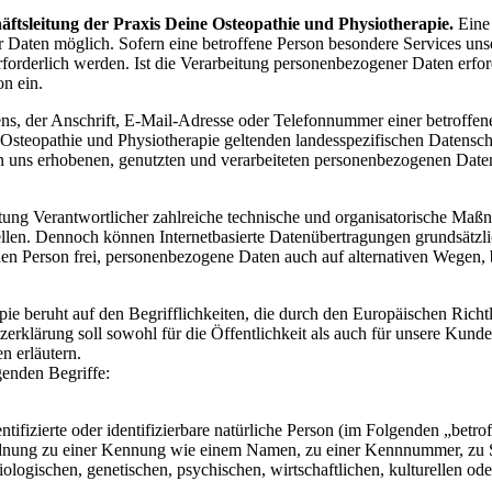
äftsleitung der Praxis Deine Osteopathie und Physiotherapie.
Eine
r Daten möglich. Sofern eine betroffene Person besondere Services un
rderlich werden. Ist die Verarbeitung personenbezogener Daten erforde
on ein.
, der Anschrift, E-Mail-Adresse oder Telefonnummer einer betroffenen
Osteopathie und Physiotherapie geltenden landesspezifischen Datensc
uns erhobenen, genutzten und verarbeiteten personenbezogenen Daten 
beitung Verantwortlicher zahlreiche technische und organisatorische M
ellen. Dennoch können Internetbasierte Datenübertragungen grundsätzli
en Person frei, personenbezogene Daten auch auf alternativen Wegen, be
pie beruht auf den Begrifflichkeiten, die durch den Europäischen Rich
rung soll sowohl für die Öffentlichkeit als auch für unsere Kunden 
n erläutern.
genden Begriffe:
tifizierte oder identifizierbare natürliche Person (im Folgenden „betrof
uordnung zu einer Kennung wie einem Namen, zu einer Kennnummer, zu 
ischen, genetischen, psychischen, wirtschaftlichen, kulturellen oder so