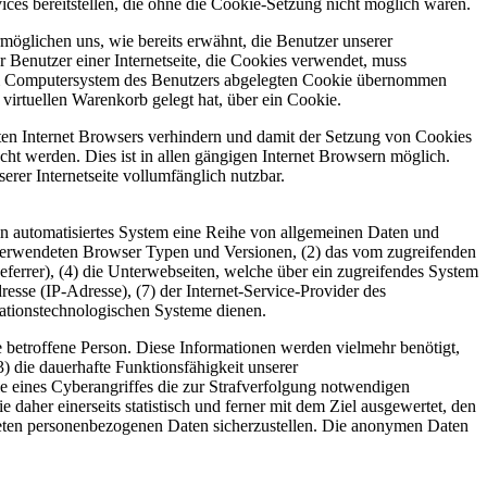
ices bereitstellen, die ohne die Cookie-Setzung nicht möglich wären.
möglichen uns, wie bereits erwähnt, die Benutzer unserer
r Benutzer einer Internetseite, die Cookies verwendet, muss
f dem Computersystem des Benutzers abgelegten Cookie übernommen
virtuellen Warenkorb gelegt hat, über ein Cookie.
tzten Internet Browsers verhindern und damit der Setzung von Cookies
ht werden. Dies ist in allen gängigen Internet Browsern möglich.
erer Internetseite vollumfänglich nutzbar.
 ein automatisiertes System eine Reihe von allgemeinen Daten und
) verwendeten Browser Typen und Versionen, (2) das vom zugreifenden
eferrer), (4) die Unterwebseiten, welche über ein zugreifendes System
dresse (IP-Adresse), (7) der Internet-Service-Provider des
mationstechnologischen Systeme dienen.
e betroffene Person. Diese Informationen werden vielmehr benötigt,
(3) die dauerhafte Funktionsfähigkeit unserer
e eines Cyberangriffes die zur Strafverfolgung notwendigen
daher einerseits statistisch und ferner mit dem Ziel ausgewertet, den
iteten personenbezogenen Daten sicherzustellen. Die anonymen Daten