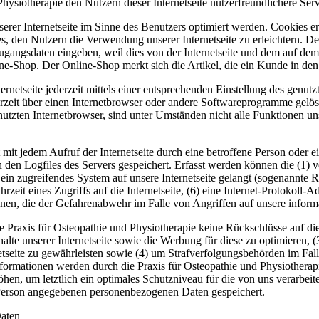
ysiotherapie den Nutzern dieser Internetseite nutzerfreundlichere Serv
erer Internetseite im Sinne des Benutzers optimiert werden. Cookies er
s, den Nutzern die Verwendung unserer Internetseite zu erleichtern. De
ne Zugangsdaten eingeben, weil dies von der Internetseite und dem au
ne-Shop. Der Online-Shop merkt sich die Artikel, die ein Kunde in den 
rnetseite jederzeit mittels einer entsprechenden Einstellung des genu
erzeit über einen Internetbrowser oder andere Softwareprogramme gelösc
utzten Internetbrowser, sind unter Umständen nicht alle Funktionen uns
st mit jedem Aufruf der Internetseite durch eine betroffene Person oder
 den Logfiles des Servers gespeichert. Erfasst werden können die (1
 ein zugreifendes System auf unsere Internetseite gelangt (sogenannte R
zeit eines Zugriffs auf die Internetseite, (6) eine Internet-Protokoll-A
onen, die der Gefahrenabwehr im Falle von Angriffen auf unsere infor
e Praxis für Osteopathie und Physiotherapie keine Rückschlüsse auf di
Inhalte unserer Internetseite sowie die Werbung für diese zu optimieren, 
tseite zu gewährleisten sowie (4) um Strafverfolgungsbehörden im Fall
rmationen werden durch die Praxis für Osteopathie und Physiotherapie 
hen, um letztlich ein optimales Schutzniveau für die von uns verarbe
e Person angegebenen personenbezogenen Daten gespeichert.
aten