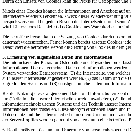
Durch den Einsatz von Cookies kann die Praxis für Osteopathie und Ph
Mittels eines Cookies können die Informationen und Angebote auf uns
Internetseite wieder zu erkennen. Zweck dieser Wiedererkennung ist e
beispielsweise nicht bei jedem Besuch der Internetseite erneut sei
wird. Ein weiteres Beispiel ist das Cookie eines Warenkorbes im Onli
Die betroffene Person kann die Setzung von Cookies durch unsere Inte
dauerhaft widersprechen. Ferner können bereits gesetzte Cookies jed
Deaktiviert die betroffene Person die Setzung von Cookies in dem gen
5. Erfassung von allgemeinen Daten und Informationen
Die Internetseite der Praxis für Osteopathie und Physiotherapie erfas
Informationen. Diese allgemeinen Daten und Informationen werden in
System verwendete Betriebssystem, (3) die Internetseite, von welcher
auf unserer Internetseite angesteuert werden, (5) das Datum und die Uhr
zugreifenden Systems und (8) sonstige ähnliche Daten und Informati
Bei der Nutzung dieser allgemeinen Daten und Informationen zieht di
um (1) die Inhalte unserer Internetseite korrekt auszuliefern, (2) die 
informationstechnologischen Systeme und der Technik unserer Interne
Informationen bereitzustellen. Diese anonym erhobenen Daten und Info
Datenschutz und die Datensicherheit in unserem Unternehmen zu erhö
der Server-Logfiles werden getrennt von allen durch eine betroffen
6. Routinemäßige Löschung und Sperrung von personenbezogenen D