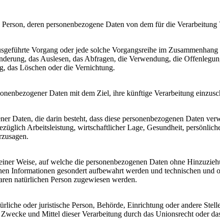
liche Person, deren personenbezogene Daten von dem für die Verarbeitung
en ausgeführte Vorgang oder jede solche Vorgangsreihe im Zusammenhang
nderung, das Auslesen, das Abfragen, die Verwendung, die Offenlegun
g, das Löschen oder die Vernichtung.
sonenbezogener Daten mit dem Ziel, ihre künftige Verarbeitung einzus
gener Daten, die darin besteht, dass diese personenbezogenen Daten ve
üglich Arbeitsleistung, wirtschaftlicher Lage, Gesundheit, persönlicher
rzusagen.
einer Weise, auf welche die personenbezogenen Daten ohne Hinzuziehun
chen Informationen gesondert aufbewahrt werden und technischen und o
rbaren natürlichen Person zugewiesen werden.
atürliche oder juristische Person, Behörde, Einrichtung oder andere Ste
Zwecke und Mittel dieser Verarbeitung durch das Unionsrecht oder das